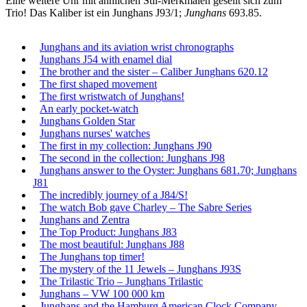
Eine weitere Uhr mit ähnlichen Stil-Merkmalen gesellt sich zum
Trio! Das Kaliber ist ein Junghans J93/1;
Junghans
693.85.
Junghans and its aviation wrist chronographs
Junghans J54 with enamel dial
The brother and the sister – Caliber Junghans 620.12
The first shaped movement
The first wristwatch of Junghans!
An early pocket-watch
Junghans Golden Star
Junghans nurses' watches
The first in my collection: Junghans J90
The second in the collection: Junghans J98
Junghans answer to the Oyster: Junghans 681.70; Junghans
J81
The incredibly journey of a J84/S!
The watch Bob gave Charley – The Sabre Series
Junghans and Zentra
The Top Product: Junghans J83
The most beautiful: Junghans J88
The Junghans top timer!
The mystery of the 11 Jewels – Junghans J93S
The Trilastic Trio – Junghans Trilastic
Junghans – VW 100 000 km
Junghans and the Hamburg American Clock Company