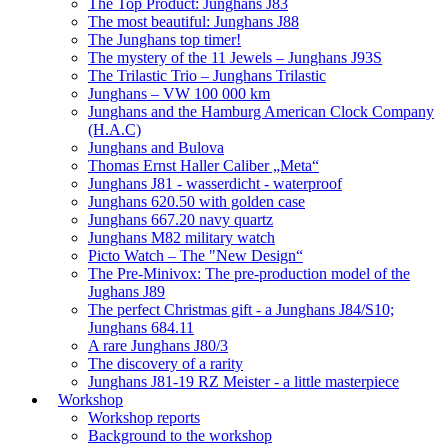
The Top Product: Junghans J83
The most beautiful: Junghans J88
The Junghans top timer!
The mystery of the 11 Jewels – Junghans J93S
The Trilastic Trio – Junghans Trilastic
Junghans – VW 100 000 km
Junghans and the Hamburg American Clock Company
(H.A.C)
Junghans and Bulova
Thomas Ernst Haller Caliber „Meta“
Junghans J81 - wasserdicht - waterproof
Junghans 620.50 with golden case
Junghans 667.20 navy quartz
Junghans M82 military watch
Picto Watch – The "New Design“
The Pre-Minivox: The pre-production model of the
Jughans J89
The perfect Christmas gift - a Junghans J84/S10;
Junghans 684.11
A rare Junghans J80/3
The discovery of a rarity
Junghans J81-19 RZ Meister - a little masterpiece
Workshop
Workshop reports
Background to the workshop