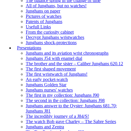
The balance spring in the change of time
All of Junghans, but no watches!
Junghans on paper
Pictures of watches
Patents of Junghans
Usefull Links
From the curiosity cabinet
Decrypt Junghans wristwatches
Junghans shock-protections
Presentations
Junghans and its aviation wrist chronographs
Junghans J54 with enamel dial
The brother and the sister – Caliber Junghans 620.12
The first shaped movement
The first wristwatch of Junghans!
An early pocket-watch
Junghans Golden Star
Junghans nurses' watches
The first in my collection: Junghans J90
The second in the collection: Junghans J98
Junghans answer to the Oyster: Junghans 681.70;
Junghans J81
The incredibly journey of a J84/S!
The watch Bob gave Charley – The Sabre Series
Junghans and Zentra