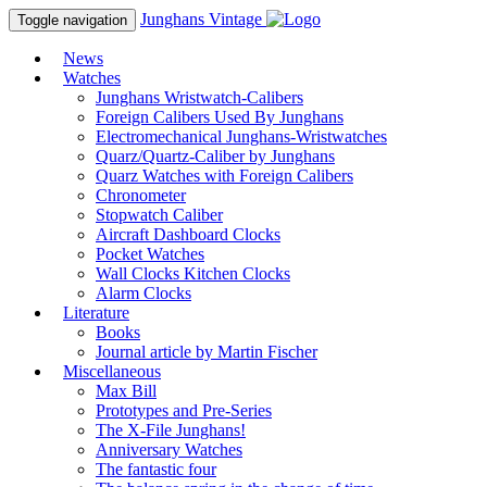
Junghans
Vintage
Toggle navigation
News
Watches
Junghans Wristwatch-Calibers
Foreign Calibers Used By Junghans
Electromechanical Junghans-Wristwatches
Quarz/Quartz-Caliber by Junghans
Quarz Watches with Foreign Calibers
Chronometer
Stopwatch Caliber
Aircraft Dashboard Clocks
Pocket Watches
Wall Clocks Kitchen Clocks
Alarm Clocks
Literature
Books
Journal article by Martin Fischer
Miscellaneous
Max Bill
Prototypes and Pre-Series
The X-File Junghans!
Anniversary Watches
The fantastic four