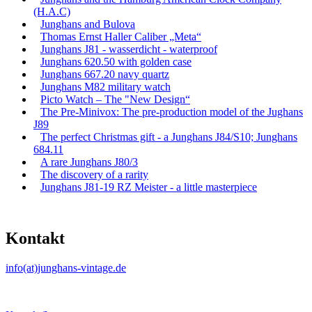
(H.A.C)
Junghans and Bulova
Thomas Ernst Haller Caliber „Meta“
Junghans J81 - wasserdicht - waterproof
Junghans 620.50 with golden case
Junghans 667.20 navy quartz
Junghans M82 military watch
Picto Watch – The "New Design“
The Pre-Minivox: The pre-production model of the Jughans
J89
The perfect Christmas gift - a Junghans J84/S10; Junghans
684.11
A rare Junghans J80/3
The discovery of a rarity
Junghans J81-19 RZ Meister - a little masterpiece
Kontakt
info(at)junghans-vintage.de