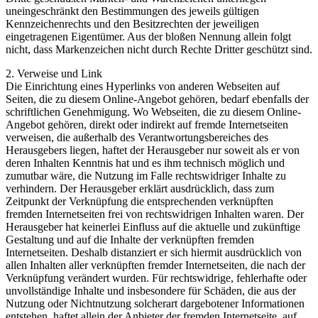
uneingeschränkt den Bestimmungen des jeweils gültigen
Kennzeichenrechts und den Besitzrechten der jeweiligen
eingetragenen Eigentümer. Aus der bloßen Nennung allein folgt
nicht, dass Markenzeichen nicht durch Rechte Dritter geschützt sind.
2. Verweise und Link
Die Einrichtung eines Hyperlinks von anderen Webseiten auf
Seiten, die zu diesem Online-Angebot gehören, bedarf ebenfalls der
schriftlichen Genehmigung. Wo Webseiten, die zu diesem Online-
Angebot gehören, direkt oder indirekt auf fremde Internetseiten
verweisen, die außerhalb des Verantwortungsbereiches des
Herausgebers liegen, haftet der Herausgeber nur soweit als er von
deren Inhalten Kenntnis hat und es ihm technisch möglich und
zumutbar wäre, die Nutzung im Falle rechtswidriger Inhalte zu
verhindern. Der Herausgeber erklärt ausdrücklich, dass zum
Zeitpunkt der Verknüpfung die entsprechenden verknüpften
fremden Internetseiten frei von rechtswidrigen Inhalten waren. Der
Herausgeber hat keinerlei Einfluss auf die aktuelle und zukünftige
Gestaltung und auf die Inhalte der verknüpften fremden
Internetseiten. Deshalb distanziert er sich hiermit ausdrücklich von
allen Inhalten aller verknüpften fremder Internetseiten, die nach der
Verknüpfung verändert wurden. Für rechtswidrige, fehlerhafte oder
unvollständige Inhalte und insbesondere für Schäden, die aus der
Nutzung oder Nichtnutzung solcherart dargebotener Informationen
entstehen, haftet allein der Anbieter der fremden Internetseite, auf