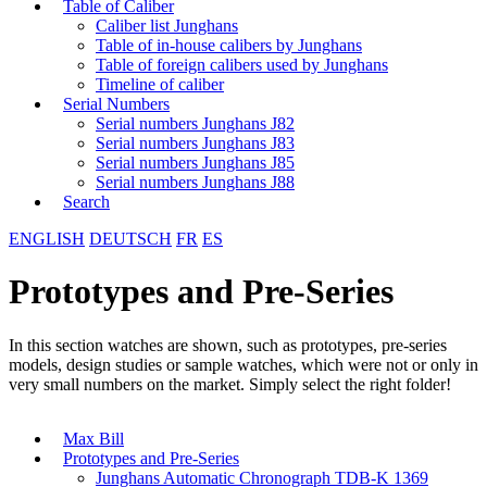
Table of Caliber
Caliber list Junghans
Table of in-house calibers by Junghans
Table of foreign calibers used by Junghans
Timeline of caliber
Serial Numbers
Serial numbers Junghans J82
Serial numbers Junghans J83
Serial numbers Junghans J85
Serial numbers Junghans J88
Search
ENGLISH
DEUTSCH
FR
ES
Prototypes and Pre-Series
In this section watches are shown, such as prototypes, pre-series
models, design studies or sample watches, which were not or only in
very small numbers on the market. Simply select the right folder!
Max Bill
Prototypes and Pre-Series
Junghans Automatic Chronograph TDB-K 1369