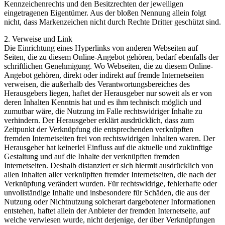
Kennzeichenrechts und den Besitzrechten der jeweiligen
eingetragenen Eigentümer. Aus der bloßen Nennung allein folgt
nicht, dass Markenzeichen nicht durch Rechte Dritter geschützt sind.
2. Verweise und Link
Die Einrichtung eines Hyperlinks von anderen Webseiten auf
Seiten, die zu diesem Online-Angebot gehören, bedarf ebenfalls der
schriftlichen Genehmigung. Wo Webseiten, die zu diesem Online-
Angebot gehören, direkt oder indirekt auf fremde Internetseiten
verweisen, die außerhalb des Verantwortungsbereiches des
Herausgebers liegen, haftet der Herausgeber nur soweit als er von
deren Inhalten Kenntnis hat und es ihm technisch möglich und
zumutbar wäre, die Nutzung im Falle rechtswidriger Inhalte zu
verhindern. Der Herausgeber erklärt ausdrücklich, dass zum
Zeitpunkt der Verknüpfung die entsprechenden verknüpften
fremden Internetseiten frei von rechtswidrigen Inhalten waren. Der
Herausgeber hat keinerlei Einfluss auf die aktuelle und zukünftige
Gestaltung und auf die Inhalte der verknüpften fremden
Internetseiten. Deshalb distanziert er sich hiermit ausdrücklich von
allen Inhalten aller verknüpften fremder Internetseiten, die nach der
Verknüpfung verändert wurden. Für rechtswidrige, fehlerhafte oder
unvollständige Inhalte und insbesondere für Schäden, die aus der
Nutzung oder Nichtnutzung solcherart dargebotener Informationen
entstehen, haftet allein der Anbieter der fremden Internetseite, auf
welche verwiesen wurde, nicht derjenige, der über Verknüpfungen