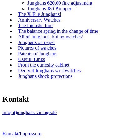
Junghans 620.00 fine adjustment
Junghans J80 Bumper
The X-File Junghans!
Anniversary Watches
The fantastic four
The balance spring in the change of time
All of Junghans, but no watches!
Junghans on paper
Pictures of watches
Patents of Junghans
Usefull Links
From the curiosity cabinet
Decrypt Junghans wristwatches
Junghans shock-protections
Kontakt
info(at)junghans-vintage.de
Kontakt/Impressum