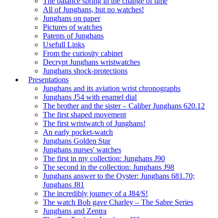
The balance spring in the change of time
All of Junghans, but no watches!
Junghans on paper
Pictures of watches
Patents of Junghans
Usefull Links
From the curiosity cabinet
Decrypt Junghans wristwatches
Junghans shock-protections
Presentations
Junghans and its aviation wrist chronographs
Junghans J54 with enamel dial
The brother and the sister – Caliber Junghans 620.12
The first shaped movement
The first wristwatch of Junghans!
An early pocket-watch
Junghans Golden Star
Junghans nurses' watches
The first in my collection: Junghans J90
The second in the collection: Junghans J98
Junghans answer to the Oyster: Junghans 681.70;
Junghans J81
The incredibly journey of a J84/S!
The watch Bob gave Charley – The Sabre Series
Junghans and Zentra