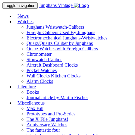
Junghans
Vintage
Toggle navigation
News
Watches
Junghans Wristwatch-Calibers
Foreign Calibers Used By Junghans
Electromechanical Junghans-Wristwatches
Quarz/Quartz-Caliber by Junghans
Quarz Watches with Foreign Calibers
Chronometer
Stopwatch Caliber
Aircraft Dashboard Clocks
Pocket Watches
Wall Clocks Kitchen Clocks
Alarm Clocks
Literature
Books
Journal article by Martin Fischer
Miscellaneous
Max Bill
Prototypes and Pre-Series
The X-File Junghans!
Anniversary Watches
The fantastic four