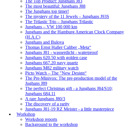
The Top Product: Junghans J83
The most beautiful: Junghans J88
The Junghans top timer!
The mystery of the 11 Jewels – Junghans J93S
The Trilastic Trio – Junghans Trilastic
Junghans – VW 100 000 km
Junghans and the Hamburg American Clock Company
(H.A.C)
Junghans and Bulova
Thomas Ernst Haller Caliber „Meta“
Junghans J81 - wasserdicht - waterproof
Junghans 620.50 with golden case
Junghans 667.20 navy quartz
Junghans M82 military watch
Picto Watch – The "New Design“
The Pre-Minivox: The pre-production model of the
Jughans J89
The perfect Christmas gift - a Junghans J84/S10;
Junghans 684.11
A rare Junghans J80/3
The discovery of a rarity
Junghans J81-19 RZ Meister - a little masterpiece
Workshop
Workshop reports
Background to the workshop