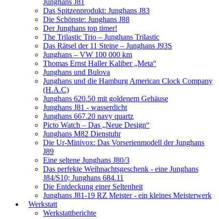
Junghans J81
Das Spitzenprodukt: Junghans J83
Die Schönste: Junghans J88
Der Junghans top timer!
The Trilastic Trio – Junghans Trilastic
Das Rätsel der 11 Steine – Junghans J93S
Junghans – VW 100 000 km
Thomas Ernst Haller Kaliber „Meta“
Junghans und Bulova
Junghans und die Hamburg American Clock Company
(H.A.C)
Junghans 620.50 mit goldenem Gehäuse
Junghans J81 - wasserdicht
Junghans 667.20 navy quartz
Picto Watch – Das „Neue Design“
Junghans M82 Dienstuhr
Die Ur-Minivox: Das Vorserienmodell der Junghans
J89
Eine seltene Junghans J80/3
Das perfekte Weihnachtsgeschenk - eine Junghans
J84/S10; Junghans 684.11
Die Entdeckung einer Seltenheit
Junghans J81-19 RZ Meister - ein kleines Meisterwerk
Werkstatt
Werkstattberichte