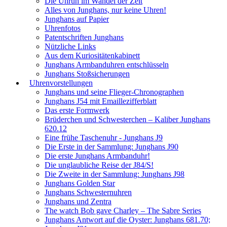
Die Unruh im Wandel der Zeit
Alles von Junghans, nur keine Uhren!
Junghans auf Papier
Uhrenfotos
Patentschriften Junghans
Nützliche Links
Aus dem Kuriositätenkabinett
Junghans Armbanduhren entschlüsseln
Junghans Stoßsicherungen
Uhrenvorstellungen
Junghans und seine Flieger-Chronographen
Junghans J54 mit Emaillezifferblatt
Das erste Formwerk
Brüderchen und Schwesterchen – Kaliber Junghans
620.12
Eine frühe Taschenuhr - Junghans J9
Die Erste in der Sammlung: Junghans J90
Die erste Junghans Armbanduhr!
Die unglaubliche Reise der J84/S!
Die Zweite in der Sammlung: Junghans J98
Junghans Golden Star
Junghans Schwesternuhren
Junghans und Zentra
The watch Bob gave Charley – The Sabre Series
Junghans Antwort auf die Oyster: Junghans 681.70;