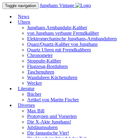
Junghans
Vintage
Toggle navigation
News
Uhren
Junghans Armbanduhr-Kaliber
von Junghans verbaute Fremdkaliber
Elektromechanische Junghans-Armbanduhren
Quarz/Quartz-Kaliber von Junghans
Quartz Uhren mit Fremdkalibern
Chronometer
Stoppuhr-Kaliber
Flugzeug-Borduhren
Taschenuhren
Wanduhren Küchenuhren
Wecker
Literatur
Bücher
Artikel von Martin Fischer
Diverses
Max Bill
Prototypen und Vorserien
Die X-Akte Junghans!
Jubiläumsuhren
Die fantastische Vier!