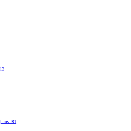
.12
ghans J81