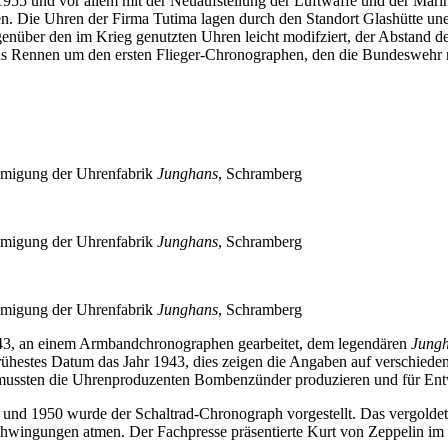
55 und vor allem mit der Neuaufstellung der Luftwaffe und der Mari
n. Die Uhren der Firma Tutima lagen durch den Standort Glashütte une
über den im Krieg genutzten Uhren leicht modifziert, der Abstand de
as Rennen um den ersten Flieger-Chronographen, den die Bundeswehr n
ehmigung der Uhrenfabrik
Junghans
, Schramberg
ehmigung der Uhrenfabrik
Junghans
, Schramberg
ehmigung der Uhrenfabrik
Junghans
, Schramberg
1943, an einem Armbandchronographen gearbeitet, dem legendären
Jung
 frühestes Datum das Jahr 1943, dies zeigen die Angaben auf verschied
 mussten die Uhrenproduzenten Bombenzünder produzieren und für En
nd 1950 wurde der Schaltrad-Chronograph vorgestellt. Das vergoldete W
schwingungen atmen. Der Fachpresse präsentierte Kurt von Zeppelin im 