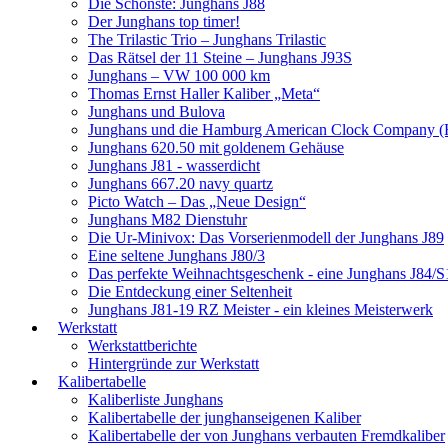
Die Schönste: Junghans J88
Der Junghans top timer!
The Trilastic Trio – Junghans Trilastic
Das Rätsel der 11 Steine – Junghans J93S
Junghans – VW 100 000 km
Thomas Ernst Haller Kaliber „Meta“
Junghans und Bulova
Junghans und die Hamburg American Clock Company (
Junghans 620.50 mit goldenem Gehäuse
Junghans J81 - wasserdicht
Junghans 667.20 navy quartz
Picto Watch – Das „Neue Design“
Junghans M82 Dienstuhr
Die Ur-Minivox: Das Vorserienmodell der Junghans J89
Eine seltene Junghans J80/3
Das perfekte Weihnachtsgeschenk - eine Junghans J84/S
Die Entdeckung einer Seltenheit
Junghans J81-19 RZ Meister - ein kleines Meisterwerk
Werkstatt
Werkstattberichte
Hintergründe zur Werkstatt
Kalibertabelle
Kaliberliste Junghans
Kalibertabelle der junghanseigenen Kaliber
Kalibertabelle der von Junghans verbauten Fremdkaliber