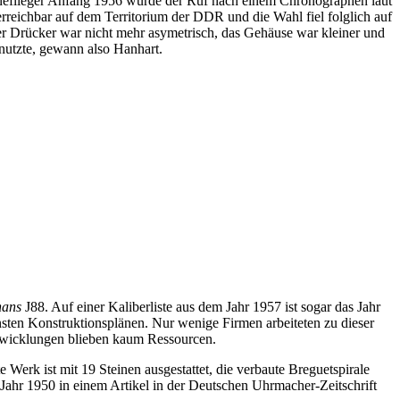
neflieger Anfang 1956 wurde der Ruf nach einem Chronographen laut
rreichbar auf dem Territorium der DDR und die Wahl fiel folglich auf
r Drücker war nicht mehr asymetrisch, das Gehäuse war kleiner und
utzte, gewann also Hanhart.
hans
J88. Auf einer Kaliberliste aus dem Jahr 1957 ist sogar das Jahr
ensten Konstruktionsplänen. Nur wenige Firmen arbeiteten zu dieser
twicklungen blieben kaum Ressourcen.
erk ist mit 19 Steinen ausgestattet, die verbaute Breguetspirale
Jahr 1950 in einem Artikel in der Deutschen Uhrmacher-Zeitschrift