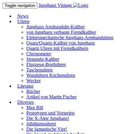
Junghans
Vintage
Toggle navigation
News
Uhren
Junghans Armbanduhr-Kaliber
von Junghans verbaute Fremdkaliber
Elektromechanische Junghans-Armbanduhren
Quarz/Quartz-Kaliber von Junghans
Quartz Uhren mit Fremdkalibern
Chronometer
Stoppuhr-Kaliber
Flugzeug-Borduhren
Taschenuhren
Wanduhren Küchenuhren
Wecker
Literatur
Bücher
Artikel von Martin Fischer
Diverses
Max Bill
Prototypen und Vorserien
Die X-Akte Junghans!
Jubiläumsuhren
Die fantastische Vier!