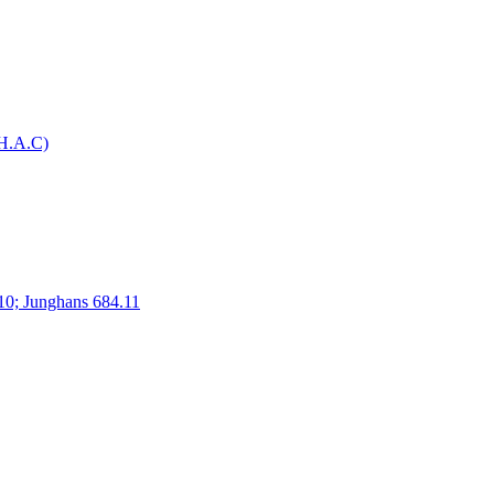
H.A.C)
10; Junghans 684.11