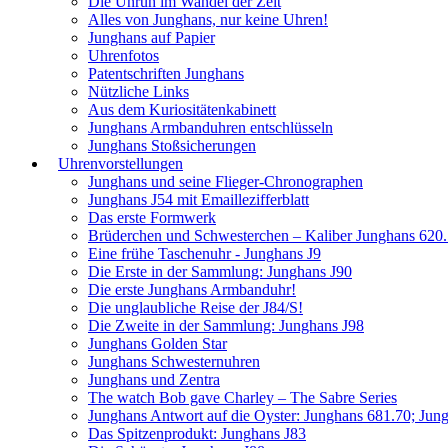
Die Unruh im Wandel der Zeit
Alles von Junghans, nur keine Uhren!
Junghans auf Papier
Uhrenfotos
Patentschriften Junghans
Nützliche Links
Aus dem Kuriositätenkabinett
Junghans Armbanduhren entschlüsseln
Junghans Stoßsicherungen
Uhrenvorstellungen
Junghans und seine Flieger-Chronographen
Junghans J54 mit Emaillezifferblatt
Das erste Formwerk
Brüderchen und Schwesterchen – Kaliber Junghans 620
Eine frühe Taschenuhr - Junghans J9
Die Erste in der Sammlung: Junghans J90
Die erste Junghans Armbanduhr!
Die unglaubliche Reise der J84/S!
Die Zweite in der Sammlung: Junghans J98
Junghans Golden Star
Junghans Schwesternuhren
Junghans und Zentra
The watch Bob gave Charley – The Sabre Series
Junghans Antwort auf die Oyster: Junghans 681.70; Jun
Das Spitzenprodukt: Junghans J83