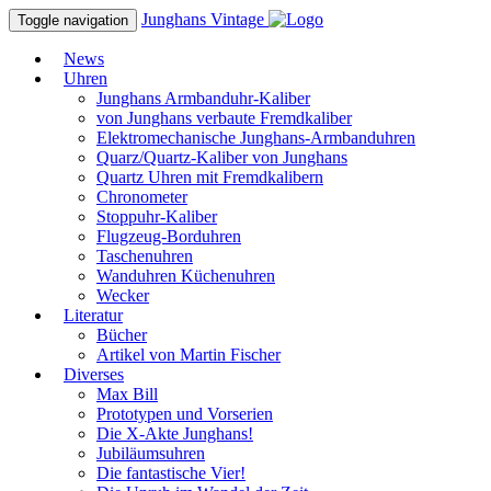
Junghans
Vintage
Toggle navigation
News
Uhren
Junghans Armbanduhr-Kaliber
von Junghans verbaute Fremdkaliber
Elektromechanische Junghans-Armbanduhren
Quarz/Quartz-Kaliber von Junghans
Quartz Uhren mit Fremdkalibern
Chronometer
Stoppuhr-Kaliber
Flugzeug-Borduhren
Taschenuhren
Wanduhren Küchenuhren
Wecker
Literatur
Bücher
Artikel von Martin Fischer
Diverses
Max Bill
Prototypen und Vorserien
Die X-Akte Junghans!
Jubiläumsuhren
Die fantastische Vier!