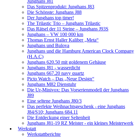
Junghans J81
Das Spitzenprodukt: Junghans J83
Die Schönste: Junghans J88
Der Junghans top timer!
The Trilastic Trio – Junghans Trilastic
Das Rätsel der 11 Steine – Junghans J93S
Junghans – VW 100 000 km
Thomas Ernst Haller Kaliber „Meta“
Junghans und Bulova
Junghans und die Hamburg American Clock Company
(H.A.C)
Junghans 620.50 mit goldenem Gehäuse
Junghans J81 - wasserdicht
Junghans 667.20 navy quartz
Picto Watch – Das „Neue Design“
Junghans M82 Dienstuhr
Die Ur-Minivox: Das Vorserienmodell der Junghans
J89
Eine seltene Junghans J80/3
Das perfekte Weihnachtsgeschenk - eine Junghans
J84/S10; Junghans 684.11
Die Entdeckung einer Seltenheit
Junghans J81-19 RZ Meister - ein kleines Meisterwerk
Werkstatt
Werkstattberichte