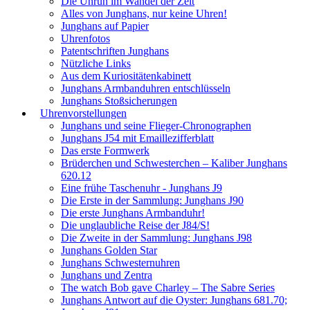
Die Unruh im Wandel der Zeit
Alles von Junghans, nur keine Uhren!
Junghans auf Papier
Uhrenfotos
Patentschriften Junghans
Nützliche Links
Aus dem Kuriositätenkabinett
Junghans Armbanduhren entschlüsseln
Junghans Stoßsicherungen
Uhrenvorstellungen
Junghans und seine Flieger-Chronographen
Junghans J54 mit Emaillezifferblatt
Das erste Formwerk
Brüderchen und Schwesterchen – Kaliber Junghans
620.12
Eine frühe Taschenuhr - Junghans J9
Die Erste in der Sammlung: Junghans J90
Die erste Junghans Armbanduhr!
Die unglaubliche Reise der J84/S!
Die Zweite in der Sammlung: Junghans J98
Junghans Golden Star
Junghans Schwesternuhren
Junghans und Zentra
The watch Bob gave Charley – The Sabre Series
Junghans Antwort auf die Oyster: Junghans 681.70;