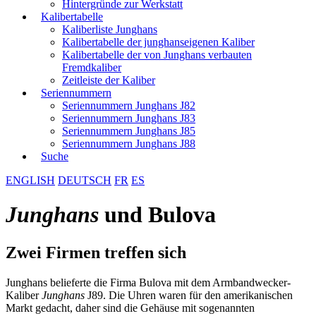
Hintergründe zur Werkstatt
Kalibertabelle
Kaliberliste Junghans
Kalibertabelle der junghanseigenen Kaliber
Kalibertabelle der von Junghans verbauten
Fremdkaliber
Zeitleiste der Kaliber
Seriennummern
Seriennummern Junghans J82
Seriennummern Junghans J83
Seriennummern Junghans J85
Seriennummern Junghans J88
Suche
ENGLISH
DEUTSCH
FR
ES
Junghans
und Bulova
Zwei Firmen treffen sich
Junghans belieferte die Firma Bulova mit dem Armbandwecker-
Kaliber
Junghans
J89. Die Uhren waren für den amerikanischen
Markt gedacht, daher sind die Gehäuse mit sogenannten