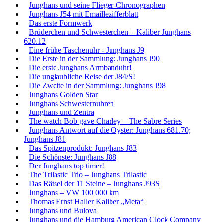
Junghans und seine Flieger-Chronographen
Junghans J54 mit Emaillezifferblatt
Das erste Formwerk
Brüderchen und Schwesterchen – Kaliber Junghans
620.12
Eine frühe Taschenuhr - Junghans J9
Die Erste in der Sammlung: Junghans J90
Die erste Junghans Armbanduhr!
Die unglaubliche Reise der J84/S!
Die Zweite in der Sammlung: Junghans J98
Junghans Golden Star
Junghans Schwesternuhren
Junghans und Zentra
The watch Bob gave Charley – The Sabre Series
Junghans Antwort auf die Oyster: Junghans 681.70;
Junghans J81
Das Spitzenprodukt: Junghans J83
Die Schönste: Junghans J88
Der Junghans top timer!
The Trilastic Trio – Junghans Trilastic
Das Rätsel der 11 Steine – Junghans J93S
Junghans – VW 100 000 km
Thomas Ernst Haller Kaliber „Meta“
Junghans und Bulova
Junghans und die Hamburg American Clock Company