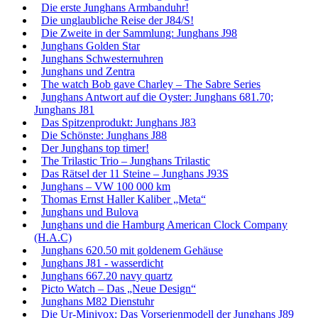
Die erste Junghans Armbanduhr!
Die unglaubliche Reise der J84/S!
Die Zweite in der Sammlung: Junghans J98
Junghans Golden Star
Junghans Schwesternuhren
Junghans und Zentra
The watch Bob gave Charley – The Sabre Series
Junghans Antwort auf die Oyster: Junghans 681.70;
Junghans J81
Das Spitzenprodukt: Junghans J83
Die Schönste: Junghans J88
Der Junghans top timer!
The Trilastic Trio – Junghans Trilastic
Das Rätsel der 11 Steine – Junghans J93S
Junghans – VW 100 000 km
Thomas Ernst Haller Kaliber „Meta“
Junghans und Bulova
Junghans und die Hamburg American Clock Company
(H.A.C)
Junghans 620.50 mit goldenem Gehäuse
Junghans J81 - wasserdicht
Junghans 667.20 navy quartz
Picto Watch – Das „Neue Design“
Junghans M82 Dienstuhr
Die Ur-Minivox: Das Vorserienmodell der Junghans J89