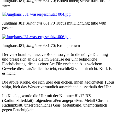
Junghans J81;
Junghans
681.70; Boden innen; screw back inside
view
Junghans J81;
Junghans
681.70 Tubus mit Dichtung; tube with
gasket
Junghans J81;
Junghans
681.70; Krone; crown
Der verschraubte, massive Boden sorgte für die nötige Dichtung
und presst sich an die die im Gehäuse der Uhr befindliche
Flachdichtung, die aus einer Art Filz erscheint. Aus welchem
Gewebe diese tatsächlich besteht, erschließt sich mir nicht. Kork ist
es nicht.
Die große Krone, die sich über den dicken, innen gedichteten Tubus
stülpt, hielt das Wasser vermutlich ausreichend ausserhalb der Uhr.
Im Katalog wurde die Uhr mit der Nummer 81/12 RZ
(Radiumzifferblatt) folgendermaßen angeprießen: Metall-Chrom,
Radiumblatt, unzerbrechliches Glas, Metallband, unempfindlich
gegen Feuchtigkeit.