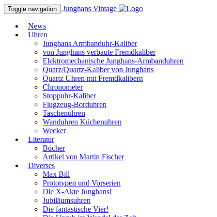
Junghans
Vintage
Toggle navigation
News
Uhren
Junghans Armbanduhr-Kaliber
von Junghans verbaute Fremdkaliber
Elektromechanische Junghans-Armbanduhren
Quarz/Quartz-Kaliber von Junghans
Quartz Uhren mit Fremdkalibern
Chronometer
Stoppuhr-Kaliber
Flugzeug-Borduhren
Taschenuhren
Wanduhren Küchenuhren
Wecker
Literatur
Bücher
Artikel von Martin Fischer
Diverses
Max Bill
Prototypen und Vorserien
Die X-Akte Junghans!
Jubiläumsuhren
Die fantastische Vier!