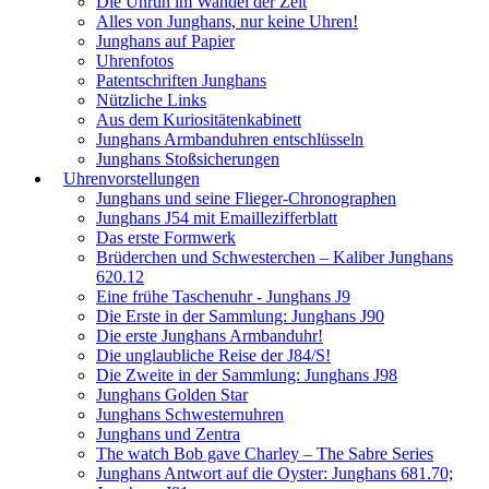
Die Unruh im Wandel der Zeit
Alles von Junghans, nur keine Uhren!
Junghans auf Papier
Uhrenfotos
Patentschriften Junghans
Nützliche Links
Aus dem Kuriositätenkabinett
Junghans Armbanduhren entschlüsseln
Junghans Stoßsicherungen
Uhrenvorstellungen
Junghans und seine Flieger-Chronographen
Junghans J54 mit Emaillezifferblatt
Das erste Formwerk
Brüderchen und Schwesterchen – Kaliber Junghans
620.12
Eine frühe Taschenuhr - Junghans J9
Die Erste in der Sammlung: Junghans J90
Die erste Junghans Armbanduhr!
Die unglaubliche Reise der J84/S!
Die Zweite in der Sammlung: Junghans J98
Junghans Golden Star
Junghans Schwesternuhren
Junghans und Zentra
The watch Bob gave Charley – The Sabre Series
Junghans Antwort auf die Oyster: Junghans 681.70;