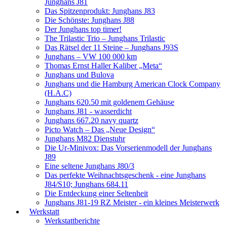
Junghans J81
Das Spitzenprodukt: Junghans J83
Die Schönste: Junghans J88
Der Junghans top timer!
The Trilastic Trio – Junghans Trilastic
Das Rätsel der 11 Steine – Junghans J93S
Junghans – VW 100 000 km
Thomas Ernst Haller Kaliber „Meta“
Junghans und Bulova
Junghans und die Hamburg American Clock Company
(H.A.C)
Junghans 620.50 mit goldenem Gehäuse
Junghans J81 - wasserdicht
Junghans 667.20 navy quartz
Picto Watch – Das „Neue Design“
Junghans M82 Dienstuhr
Die Ur-Minivox: Das Vorserienmodell der Junghans
J89
Eine seltene Junghans J80/3
Das perfekte Weihnachtsgeschenk - eine Junghans
J84/S10; Junghans 684.11
Die Entdeckung einer Seltenheit
Junghans J81-19 RZ Meister - ein kleines Meisterwerk
Werkstatt
Werkstattberichte