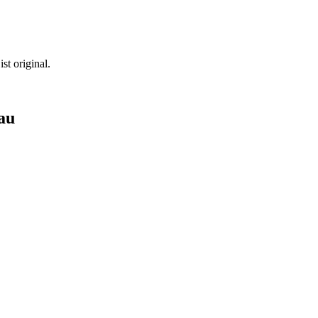
t original.
lau