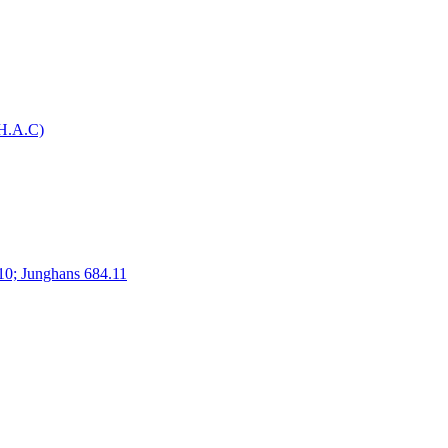
H.A.C)
10; Junghans 684.11