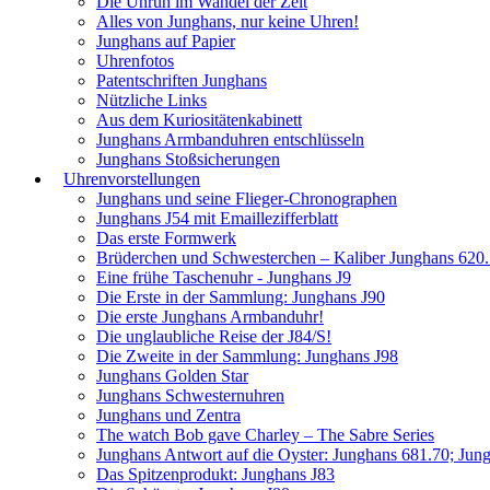
Die Unruh im Wandel der Zeit
Alles von Junghans, nur keine Uhren!
Junghans auf Papier
Uhrenfotos
Patentschriften Junghans
Nützliche Links
Aus dem Kuriositätenkabinett
Junghans Armbanduhren entschlüsseln
Junghans Stoßsicherungen
Uhrenvorstellungen
Junghans und seine Flieger-Chronographen
Junghans J54 mit Emaillezifferblatt
Das erste Formwerk
Brüderchen und Schwesterchen – Kaliber Junghans 620
Eine frühe Taschenuhr - Junghans J9
Die Erste in der Sammlung: Junghans J90
Die erste Junghans Armbanduhr!
Die unglaubliche Reise der J84/S!
Die Zweite in der Sammlung: Junghans J98
Junghans Golden Star
Junghans Schwesternuhren
Junghans und Zentra
The watch Bob gave Charley – The Sabre Series
Junghans Antwort auf die Oyster: Junghans 681.70; Jun
Das Spitzenprodukt: Junghans J83