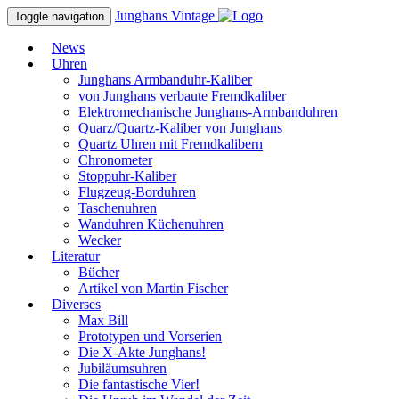
Junghans
Vintage
Toggle navigation
News
Uhren
Junghans Armbanduhr-Kaliber
von Junghans verbaute Fremdkaliber
Elektromechanische Junghans-Armbanduhren
Quarz/Quartz-Kaliber von Junghans
Quartz Uhren mit Fremdkalibern
Chronometer
Stoppuhr-Kaliber
Flugzeug-Borduhren
Taschenuhren
Wanduhren Küchenuhren
Wecker
Literatur
Bücher
Artikel von Martin Fischer
Diverses
Max Bill
Prototypen und Vorserien
Die X-Akte Junghans!
Jubiläumsuhren
Die fantastische Vier!