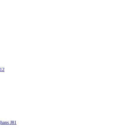
.12
ghans J81