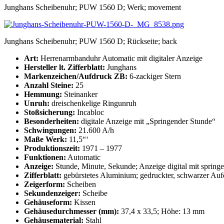
Junghans Scheibenuhr; PUW 1560 D; Werk; movement
Junghans Scheibenuhr; PUW 1560 D; Rückseite; back
Art:
Herrenarmbanduhr Automatic mit digitaler Anzeige
Hersteller lt. Zifferblatt:
Junghans
Markenzeichen/Aufdruck ZB:
6-zackiger Stern
Anzahl Steine:
25
Hemmung:
Steinanker
Unruh:
dreischenkelige Ringunruh
Stoßsicherung:
Incabloc
Besonderheiten:
digitale Anzeige mit „Springender Stunde“
Schwingungen:
21.600 A/h
Maße Werk:
11,5“‘
Produktionszeit:
1971 – 1977
Funktionen:
Automatic
Anzeige:
Stunde, Minute, Sekunde; Anzeige digital mit spring
Zifferblatt:
gebürstetes Aluminium; gedruckter, schwarzer Aufdr
Zeigerform:
Scheiben
Sekundenzeiger:
Scheibe
Gehäuseform:
Kissen
Gehäusedurchmesser (mm):
37,4 x 33,5; Höhe: 13 mm
Gehäusematerial:
Stahl