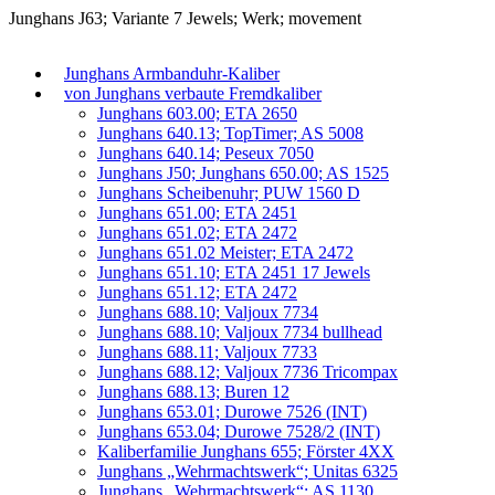
Junghans J63; Variante 7 Jewels; Werk; movement
Junghans Armbanduhr-Kaliber
von Junghans verbaute Fremdkaliber
Junghans 603.00; ETA 2650
Junghans 640.13; TopTimer; AS 5008
Junghans 640.14; Peseux 7050
Junghans J50; Junghans 650.00; AS 1525
Junghans Scheibenuhr; PUW 1560 D
Junghans 651.00; ETA 2451
Junghans 651.02; ETA 2472
Junghans 651.02 Meister; ETA 2472
Junghans 651.10; ETA 2451 17 Jewels
Junghans 651.12; ETA 2472
Junghans 688.10; Valjoux 7734
Junghans 688.10; Valjoux 7734 bullhead
Junghans 688.11; Valjoux 7733
Junghans 688.12; Valjoux 7736 Tricompax
Junghans 688.13; Buren 12
Junghans 653.01; Durowe 7526 (INT)
Junghans 653.04; Durowe 7528/2 (INT)
Kaliberfamilie Junghans 655; Förster 4XX
Junghans „Wehrmachtswerk“; Unitas 6325
Junghans „Wehrmachtswerk“; AS 1130