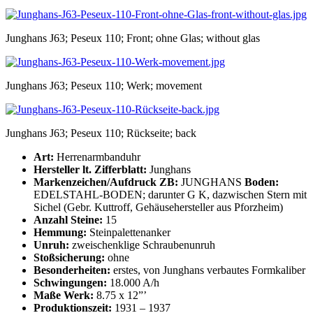
Junghans J63; Peseux 110; Front; ohne Glas; without glas
Junghans J63; Peseux 110; Werk; movement
Junghans J63; Peseux 110; Rückseite; back
Art:
Herrenarmbanduhr
Hersteller lt. Zifferblatt:
Junghans
Markenzeichen/Aufdruck ZB:
JUNGHANS
Boden:
EDELSTAHL-BODEN; darunter G K, dazwischen Stern mit
Sichel (Gebr. Kuttroff, Gehäusehersteller aus Pforzheim)
Anzahl Steine:
15
Hemmung:
Steinpalettenanker
Unruh:
zweischenklige Schraubenunruh
Stoßsicherung:
ohne
Besonderheiten:
erstes, von Junghans verbautes Formkaliber
Schwingungen:
18.000 A/h
Maße Werk:
8.75 x 12”’
Produktionszeit:
1931 – 1937