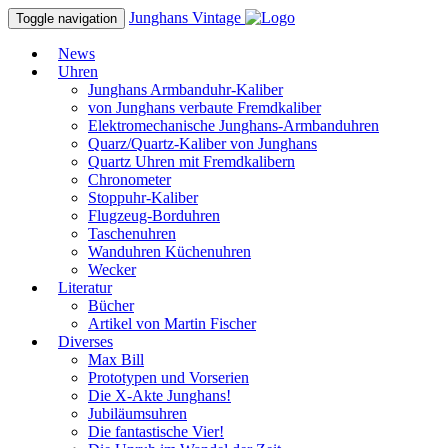
Junghans
Vintage
Toggle navigation
News
Uhren
Junghans Armbanduhr-Kaliber
von Junghans verbaute Fremdkaliber
Elektromechanische Junghans-Armbanduhren
Quarz/Quartz-Kaliber von Junghans
Quartz Uhren mit Fremdkalibern
Chronometer
Stoppuhr-Kaliber
Flugzeug-Borduhren
Taschenuhren
Wanduhren Küchenuhren
Wecker
Literatur
Bücher
Artikel von Martin Fischer
Diverses
Max Bill
Prototypen und Vorserien
Die X-Akte Junghans!
Jubiläumsuhren
Die fantastische Vier!