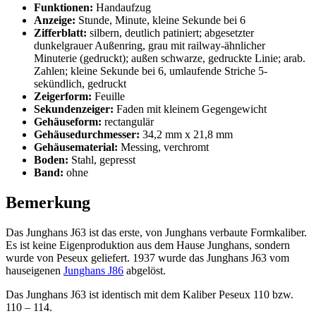
Funktionen:
Handaufzug
Anzeige:
Stunde, Minute, kleine Sekunde bei 6
Zifferblatt:
silbern, deutlich patiniert; abgesetzter
dunkelgrauer Außenring, grau mit railway-ähnlicher
Minuterie (gedruckt); außen schwarze, gedruckte Linie; arab.
Zahlen; kleine Sekunde bei 6, umlaufende Striche 5-
sekündlich, gedruckt
Zeigerform:
Feuille
Sekundenzeiger:
Faden mit kleinem Gegengewicht
Gehäuseform:
rectangulär
Gehäusedurchmesser:
34,2 mm x 21,8 mm
Gehäusematerial:
Messing, verchromt
Boden:
Stahl, gepresst
Band:
ohne
Bemerkung
Das Junghans J63 ist das erste, von Junghans verbaute Formkaliber.
Es ist keine Eigenproduktion aus dem Hause Junghans, sondern
wurde von Peseux geliefert. 1937 wurde das Junghans J63 vom
hauseigenen
Junghans J86
abgelöst.
Das Junghans J63 ist identisch mit dem Kaliber Peseux 110 bzw.
110 – 114.