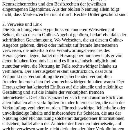
Kennzeichenrechts und den Besitzrechten der jeweiligen
eingetragenen Eigentümer. Aus der bloßen Nennung allein folgt
nicht, dass Markenzeichen nicht durch Rechte Dritter geschützt sind.
2. Verweise und Link
Die Einrichtung eines Hyperlinks von anderen Webseiten auf
Seiten, die zu diesem Online-Angebot gehören, bedarf ebenfalls der
schriftlichen Genehmigung. Wo Webseiten, die zu diesem Online-
Angebot gehören, direkt oder indirekt auf fremde Internetseiten
verweisen, die außerhalb des Verantwortungsbereiches des
Herausgebers liegen, haftet der Herausgeber nur soweit als er von
deren Inhalten Kenntnis hat und es ihm technisch möglich und
zumutbar wäre, die Nutzung im Falle rechtswidriger Inhalte zu
verhindern. Der Herausgeber erklärt ausdrücklich, dass zum
Zeitpunkt der Verknüpfung die entsprechenden verknüpften
fremden Internetseiten frei von rechtswidrigen Inhalten waren. Der
Herausgeber hat keinerlei Einfluss auf die aktuelle und zukünftige
Gestaltung und auf die Inhalte der verknüpften fremden
Internetseiten. Deshalb distanziert er sich hiermit ausdrücklich von
allen Inhalten aller verknüpften fremder Internetseiten, die nach der
Verknüpfung verändert wurden. Für rechtswidrige, fehlerhafte oder
unvollständige Inhalte und insbesondere für Schäden, die aus der
Nutzung oder Nichtnutzung solcherart dargebotener Informationen
entstehen, haftet allein der Anbieter der fremden Internetseite, auf
welche verwiesen wurde, nicht derjenige, der über Verknüpfungen