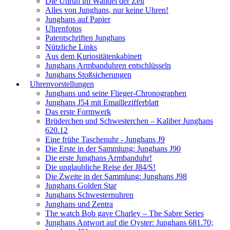
Die Unruh im Wandel der Zeit
Alles von Junghans, nur keine Uhren!
Junghans auf Papier
Uhrenfotos
Patentschriften Junghans
Nützliche Links
Aus dem Kuriositätenkabinett
Junghans Armbanduhren entschlüsseln
Junghans Stoßsicherungen
Uhrenvorstellungen
Junghans und seine Flieger-Chronographen
Junghans J54 mit Emaillezifferblatt
Das erste Formwerk
Brüderchen und Schwesterchen – Kaliber Junghans
620.12
Eine frühe Taschenuhr - Junghans J9
Die Erste in der Sammlung: Junghans J90
Die erste Junghans Armbanduhr!
Die unglaubliche Reise der J84/S!
Die Zweite in der Sammlung: Junghans J98
Junghans Golden Star
Junghans Schwesternuhren
Junghans und Zentra
The watch Bob gave Charley – The Sabre Series
Junghans Antwort auf die Oyster: Junghans 681.70;