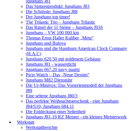
Junghans J81
Das Spitzenprodukt: Junghans J83
Die Schönste: Junghans J88
Der Junghans top timer!
The Trilastic Trio – Junghans Trilastic
Das Rätsel der 11 Steine – Junghans J93S
Junghans – VW 100 000 km
Thomas Ernst Haller Kaliber „Meta“
Junghans und Bulova
Junghans und die Hamburg American Clock Company
(H.A.C)
Junghans 620.50 mit goldenem Gehäuse
Junghans J81 - wasserdicht
Junghans 667.20 navy quartz
Picto Watch – Das „Neue Design“
Junghans M82 Dienstuhr
Die Ur-Minivox: Das Vorserienmodell der Junghans
J89
Eine seltene Junghans J80/3
Das perfekte Weihnachtsgeschenk - eine Junghans
J84/S10; Junghans 684.11
Die Entdeckung einer Seltenheit
Junghans J81-19 RZ Meister - ein kleines Meisterwerk
Werkstatt
Werkstattberichte