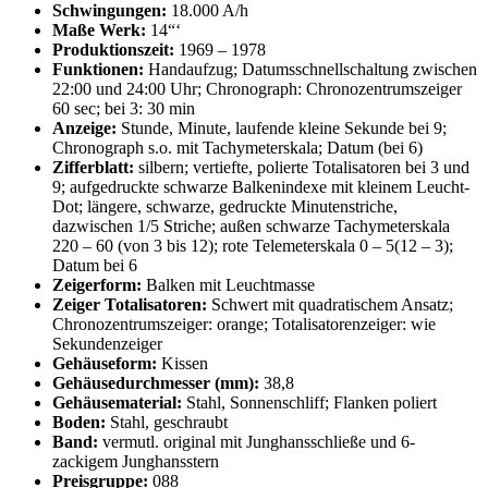
Schwingungen:
18.000 A/h
Maße Werk:
14“‘
Produktionszeit:
1969 – 1978
Funktionen:
Handaufzug; Datumsschnellschaltung zwischen
22:00 und 24:00 Uhr; Chronograph: Chronozentrumszeiger
60 sec; bei 3: 30 min
Anzeige:
Stunde, Minute, laufende kleine Sekunde bei 9;
Chronograph s.o. mit Tachymeterskala; Datum (bei 6)
Zifferblatt:
silbern; vertiefte, polierte Totalisatoren bei 3 und
9; aufgedruckte schwarze Balkenindexe mit kleinem Leucht-
Dot; längere, schwarze, gedruckte Minutenstriche,
dazwischen 1/5 Striche; außen schwarze Tachymeterskala
220 – 60 (von 3 bis 12); rote Telemeterskala 0 – 5(12 – 3);
Datum bei 6
Zeigerform:
Balken mit Leuchtmasse
Zeiger Totalisatoren:
Schwert mit quadratischem Ansatz;
Chronozentrumszeiger: orange; Totalisatorenzeiger: wie
Sekundenzeiger
Gehäuseform:
Kissen
Gehäusedurchmesser (mm):
38,8
Gehäusematerial:
Stahl, Sonnenschliff; Flanken poliert
Boden:
Stahl, geschraubt
Band:
vermutl. original mit Junghansschließe und 6-
zackigem Junghansstern
Preisgruppe:
088