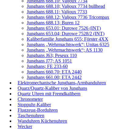
Junghans 688.10; Valjoux 7734
Junghans 688.10; Valjoux 7734 bullhead
Junghans 688.11; Valjoux 7733
Junghans 688.12; Valjoux 7736 Tricompax
Junghans 688.13; Buren 12
Junghans 653.01; Durowe 7526 (INT)
Junghans 653.04; Durowe 7528/2 (INT)
Kaliberfamilie Junghans 655; Förster 4XX
Junghans „Wehrmachtswerk“; Unitas 6325
Junghans „Wehrmachtswerk“; AS 1130
Junghans J63; Peseux 110
Junghans J77; AS 1051
Junghans; FE 233-60
Junghans 660.70; ETA 2440
Junghans 661.00; ETA 2442
Elektromechanische Junghans-Armbanduhren
Quarz/Quartz-Kaliber von Junghans
Quartz Uhren mit Fremdkalibern
Chronometer
Stoppuhr-Kaliber
Flugzeug-Borduhren
Taschenuhren
Wanduhren Küchenuhren
Wecker