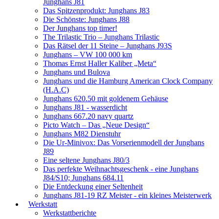
Junghans J81
Das Spitzenprodukt: Junghans J83
Die Schönste: Junghans J88
Der Junghans top timer!
The Trilastic Trio – Junghans Trilastic
Das Rätsel der 11 Steine – Junghans J93S
Junghans – VW 100 000 km
Thomas Ernst Haller Kaliber „Meta“
Junghans und Bulova
Junghans und die Hamburg American Clock Company
(H.A.C)
Junghans 620.50 mit goldenem Gehäuse
Junghans J81 - wasserdicht
Junghans 667.20 navy quartz
Picto Watch – Das „Neue Design“
Junghans M82 Dienstuhr
Die Ur-Minivox: Das Vorserienmodell der Junghans
J89
Eine seltene Junghans J80/3
Das perfekte Weihnachtsgeschenk - eine Junghans
J84/S10; Junghans 684.11
Die Entdeckung einer Seltenheit
Junghans J81-19 RZ Meister - ein kleines Meisterwerk
Werkstatt
Werkstattberichte