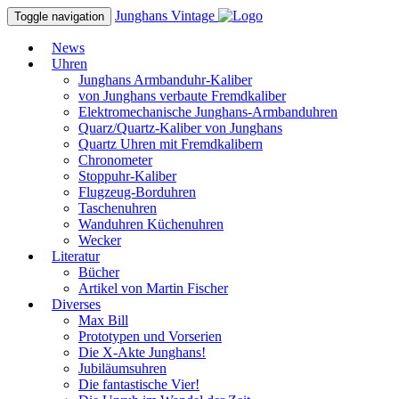
Junghans
Vintage
Toggle navigation
News
Uhren
Junghans Armbanduhr-Kaliber
von Junghans verbaute Fremdkaliber
Elektromechanische Junghans-Armbanduhren
Quarz/Quartz-Kaliber von Junghans
Quartz Uhren mit Fremdkalibern
Chronometer
Stoppuhr-Kaliber
Flugzeug-Borduhren
Taschenuhren
Wanduhren Küchenuhren
Wecker
Literatur
Bücher
Artikel von Martin Fischer
Diverses
Max Bill
Prototypen und Vorserien
Die X-Akte Junghans!
Jubiläumsuhren
Die fantastische Vier!