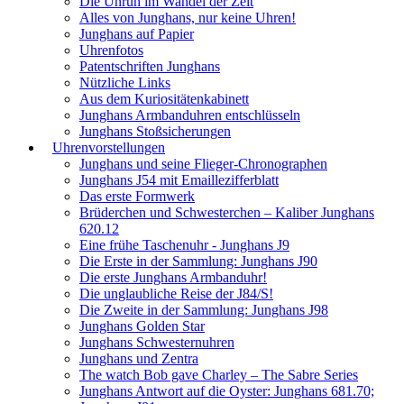
Die Unruh im Wandel der Zeit
Alles von Junghans, nur keine Uhren!
Junghans auf Papier
Uhrenfotos
Patentschriften Junghans
Nützliche Links
Aus dem Kuriositätenkabinett
Junghans Armbanduhren entschlüsseln
Junghans Stoßsicherungen
Uhrenvorstellungen
Junghans und seine Flieger-Chronographen
Junghans J54 mit Emaillezifferblatt
Das erste Formwerk
Brüderchen und Schwesterchen – Kaliber Junghans
620.12
Eine frühe Taschenuhr - Junghans J9
Die Erste in der Sammlung: Junghans J90
Die erste Junghans Armbanduhr!
Die unglaubliche Reise der J84/S!
Die Zweite in der Sammlung: Junghans J98
Junghans Golden Star
Junghans Schwesternuhren
Junghans und Zentra
The watch Bob gave Charley – The Sabre Series
Junghans Antwort auf die Oyster: Junghans 681.70;