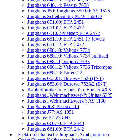
Junghans 640.14; Peseux 7050
Junghans J50; Junghans 650.00; AS 1525
Junghans Scheibenuhr; PUW 1560 D
Junghans 651.00; ETA 2451
Junghans 651.02; ETA 2472
Junghans 651.02 Meister; ETA 2472
Junghans 651.10; ETA 2451 17 Jewels
Junghans 651.12; ETA 2472
Junghans 688.10; Valjoux 7734
Junghans 688.10; Valjoux 7734 bullhead
Junghans 688.11; Valjoux 7733
Junghans 688.12; Valjoux 7736 Tricompax
Junghans 688.13; Buren 12
Junghans 653.01; Durowe 7526 (INT)
Junghans 653.04; Durowe 7528/2 (INT)
Kaliberfamilie Junghans 655; Förster 4XX
Junghans „Wehrmachtswerk“; Unitas 6325
Junghans „Wehrmachtswerk“; AS 1130
Junghans J63; Peseux 110
Junghans J77; AS 1051
Junghans; FE 233-60
Junghans 660.70; ETA 2440
Junghans 661.00; ETA 2442
Elektromechanische Junghans-Armbanduhren