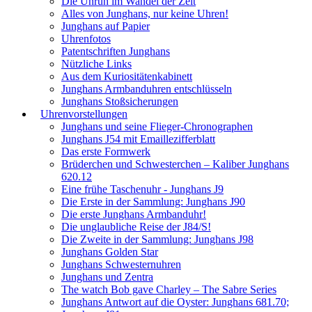
Die Unruh im Wandel der Zeit
Alles von Junghans, nur keine Uhren!
Junghans auf Papier
Uhrenfotos
Patentschriften Junghans
Nützliche Links
Aus dem Kuriositätenkabinett
Junghans Armbanduhren entschlüsseln
Junghans Stoßsicherungen
Uhrenvorstellungen
Junghans und seine Flieger-Chronographen
Junghans J54 mit Emaillezifferblatt
Das erste Formwerk
Brüderchen und Schwesterchen – Kaliber Junghans
620.12
Eine frühe Taschenuhr - Junghans J9
Die Erste in der Sammlung: Junghans J90
Die erste Junghans Armbanduhr!
Die unglaubliche Reise der J84/S!
Die Zweite in der Sammlung: Junghans J98
Junghans Golden Star
Junghans Schwesternuhren
Junghans und Zentra
The watch Bob gave Charley – The Sabre Series
Junghans Antwort auf die Oyster: Junghans 681.70;