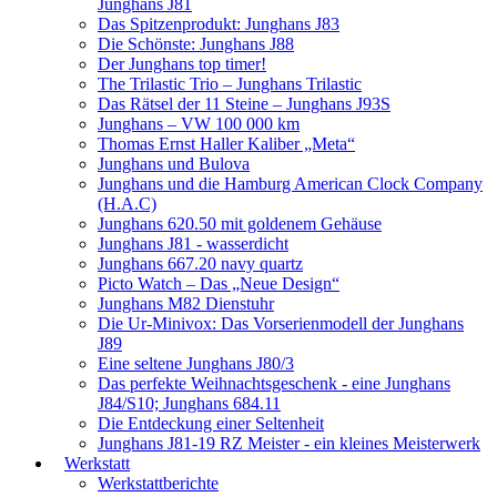
Junghans J81
Das Spitzenprodukt: Junghans J83
Die Schönste: Junghans J88
Der Junghans top timer!
The Trilastic Trio – Junghans Trilastic
Das Rätsel der 11 Steine – Junghans J93S
Junghans – VW 100 000 km
Thomas Ernst Haller Kaliber „Meta“
Junghans und Bulova
Junghans und die Hamburg American Clock Company
(H.A.C)
Junghans 620.50 mit goldenem Gehäuse
Junghans J81 - wasserdicht
Junghans 667.20 navy quartz
Picto Watch – Das „Neue Design“
Junghans M82 Dienstuhr
Die Ur-Minivox: Das Vorserienmodell der Junghans
J89
Eine seltene Junghans J80/3
Das perfekte Weihnachtsgeschenk - eine Junghans
J84/S10; Junghans 684.11
Die Entdeckung einer Seltenheit
Junghans J81-19 RZ Meister - ein kleines Meisterwerk
Werkstatt
Werkstattberichte