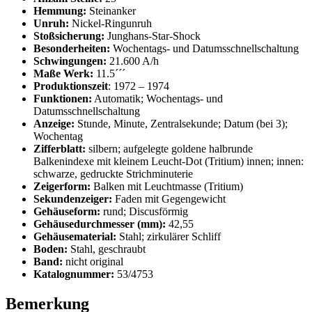
Hemmung:
Steinanker
Unruh:
Nickel-Ringunruh
Stoßsicherung:
Junghans-Star-Shock
Besonderheiten:
Wochentags- und Datumsschnellschaltung
Schwingungen:
21.600 A/h
Maße Werk:
11.5´´´
Produktionszeit
: 1972 – 1974
Funktionen:
Automatik; Wochentags- und
Datumsschnellschaltung
Anzeige:
Stunde, Minute, Zentralsekunde; Datum (bei 3);
Wochentag
Zifferblatt:
silbern; aufgelegte goldene halbrunde
Balkenindexe mit kleinem Leucht-Dot (Tritium) innen; innen:
schwarze, gedruckte Strichminuterie
Zeigerform:
Balken mit Leuchtmasse (Tritium)
Sekundenzeiger:
Faden mit Gegengewicht
Gehäuseform:
rund; Discusförmig
Gehäusedurchmesser (mm):
42,55
Gehäusematerial:
Stahl; zirkulärer Schliff
Boden:
Stahl, geschraubt
Band:
nicht original
Katalognummer:
53/4753
Bemerkung