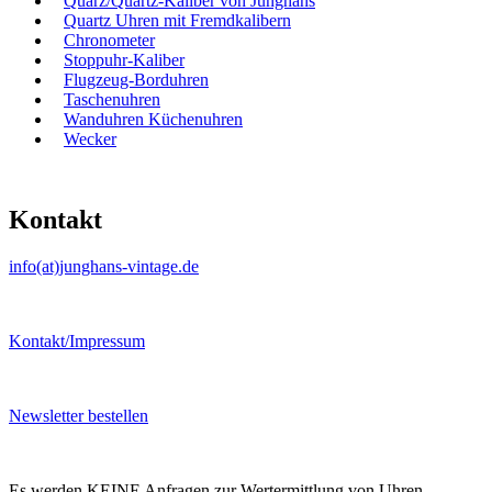
Quarz/Quartz-Kaliber von Junghans
Quartz Uhren mit Fremdkalibern
Chronometer
Stoppuhr-Kaliber
Flugzeug-Borduhren
Taschenuhren
Wanduhren Küchenuhren
Wecker
Kontakt
info(at)junghans-vintage.de
Kontakt/Impressum
Newsletter bestellen
Es werden KEINE Anfragen zur Wertermittlung von Uhren