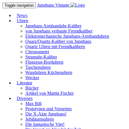
Junghans
Vintage
Toggle navigation
News
Uhren
Junghans Armbanduhr-Kaliber
von Junghans verbaute Fremdkaliber
Elektromechanische Junghans-Armbanduhren
Quarz/Quartz-Kaliber von Junghans
Quartz Uhren mit Fremdkalibern
Chronometer
Stoppuhr-Kaliber
Flugzeug-Borduhren
Taschenuhren
Wanduhren Küchenuhren
Wecker
Literatur
Bücher
Artikel von Martin Fischer
Diverses
Max Bill
Prototypen und Vorserien
Die X-Akte Junghans!
Jubiläumsuhren
Die fantastische Vier!