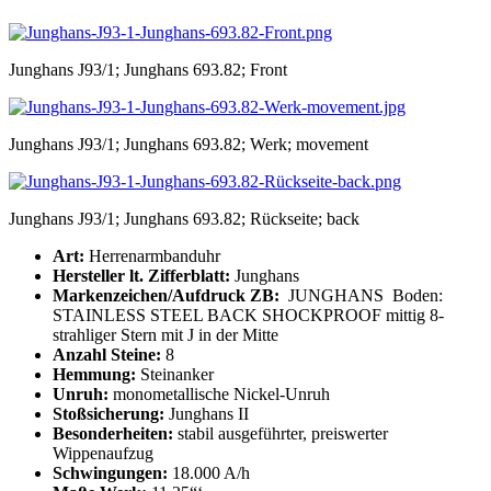
Junghans J93/1; Junghans 693.82; Front
Junghans J93/1; Junghans 693.82; Werk; movement
Junghans J93/1; Junghans 693.82; Rückseite; back
Art:
Herrenarmbanduhr
Hersteller lt. Zifferblatt:
Junghans
Markenzeichen/Aufdruck ZB:
JUNGHANS Boden:
STAINLESS STEEL BACK SHOCKPROOF mittig 8-
strahliger Stern mit J in der Mitte
Anzahl Steine:
8
Hemmung:
Steinanker
Unruh:
monometallische Nickel-Unruh
Stoßsicherung:
Junghans II
Besonderheiten:
stabil ausgeführter, preiswerter
Wippenaufzug
Schwingungen:
18.000 A/h