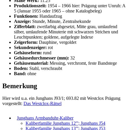
Maße Werk:
11.25“‘
Produktionszeit:
1954 – 1966 hier: Prägung unter Unruh: A
5 (Januar 1955 oder 1965 – ohne Katalogbeleg)
Funktionen:
Handaufzug
Anzeige:
Stunde, Minute, Zentralsekunde
Zifferblatt:
zweifarbig abgesetzt, Mitte grau, umlaufend
silber, umlaufende Minuterie mit schwarzen Strichen und
Leuchtpunkten; goldene, aufgelegte Indexe
Zeigerform:
Dauphine, vergoldet
Sekundenzeiger:
rot
Gehäuseform:
rund
Gehäusedurchmesser (mm):
32
Gehäusematerial:
Messing, verchromt, feste Bandstege
Boden:
Stahl, verschraubt
Band:
ohne
Bemerkung
Hier wird u.a. ein Junghans J93/1; 693.82 mit Westclox Prägung
vorgestellt:
Das Westclox-Rätsel
Junghans Armbanduhr-Kaliber
Kaliberfamilie Junghans 12'''; Junghans J54
Kaliberfamilie Junghans 13'''; Junghans J53