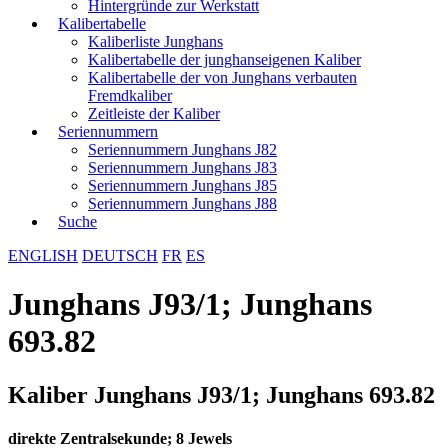
Hintergründe zur Werkstatt
Kalibertabelle
Kaliberliste Junghans
Kalibertabelle der junghanseigenen Kaliber
Kalibertabelle der von Junghans verbauten
Fremdkaliber
Zeitleiste der Kaliber
Seriennummern
Seriennummern Junghans J82
Seriennummern Junghans J83
Seriennummern Junghans J85
Seriennummern Junghans J88
Suche
ENGLISH
DEUTSCH
FR
ES
Junghans J93/1; Junghans
693.82
Kaliber Junghans J93/1; Junghans 693.82
direkte Zentralsekunde; 8 Jewels