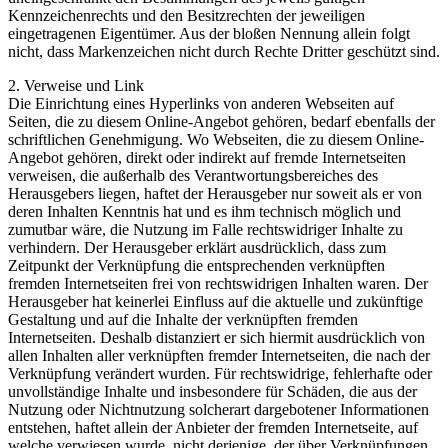
Kennzeichenrechts und den Besitzrechten der jeweiligen
eingetragenen Eigentümer. Aus der bloßen Nennung allein folgt
nicht, dass Markenzeichen nicht durch Rechte Dritter geschützt sind.
2. Verweise und Link
Die Einrichtung eines Hyperlinks von anderen Webseiten auf
Seiten, die zu diesem Online-Angebot gehören, bedarf ebenfalls der
schriftlichen Genehmigung. Wo Webseiten, die zu diesem Online-
Angebot gehören, direkt oder indirekt auf fremde Internetseiten
verweisen, die außerhalb des Verantwortungsbereiches des
Herausgebers liegen, haftet der Herausgeber nur soweit als er von
deren Inhalten Kenntnis hat und es ihm technisch möglich und
zumutbar wäre, die Nutzung im Falle rechtswidriger Inhalte zu
verhindern. Der Herausgeber erklärt ausdrücklich, dass zum
Zeitpunkt der Verknüpfung die entsprechenden verknüpften
fremden Internetseiten frei von rechtswidrigen Inhalten waren. Der
Herausgeber hat keinerlei Einfluss auf die aktuelle und zukünftige
Gestaltung und auf die Inhalte der verknüpften fremden
Internetseiten. Deshalb distanziert er sich hiermit ausdrücklich von
allen Inhalten aller verknüpften fremder Internetseiten, die nach der
Verknüpfung verändert wurden. Für rechtswidrige, fehlerhafte oder
unvollständige Inhalte und insbesondere für Schäden, die aus der
Nutzung oder Nichtnutzung solcherart dargebotener Informationen
entstehen, haftet allein der Anbieter der fremden Internetseite, auf
welche verwiesen wurde, nicht derjenige, der über Verknüpfungen