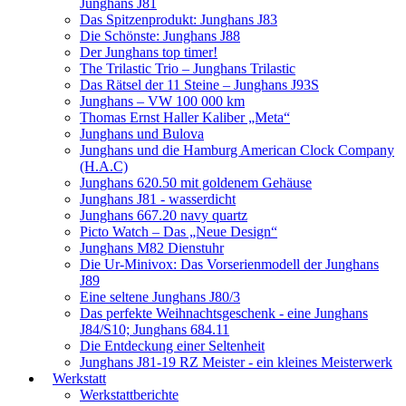
Junghans J81
Das Spitzenprodukt: Junghans J83
Die Schönste: Junghans J88
Der Junghans top timer!
The Trilastic Trio – Junghans Trilastic
Das Rätsel der 11 Steine – Junghans J93S
Junghans – VW 100 000 km
Thomas Ernst Haller Kaliber „Meta“
Junghans und Bulova
Junghans und die Hamburg American Clock Company
(H.A.C)
Junghans 620.50 mit goldenem Gehäuse
Junghans J81 - wasserdicht
Junghans 667.20 navy quartz
Picto Watch – Das „Neue Design“
Junghans M82 Dienstuhr
Die Ur-Minivox: Das Vorserienmodell der Junghans
J89
Eine seltene Junghans J80/3
Das perfekte Weihnachtsgeschenk - eine Junghans
J84/S10; Junghans 684.11
Die Entdeckung einer Seltenheit
Junghans J81-19 RZ Meister - ein kleines Meisterwerk
Werkstatt
Werkstattberichte