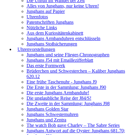
Die Unruh im Wandel der Zeit
Alles von Junghans, nur keine Uhren!
Junghans auf Papier
Uhrenfotos
Patentschriften Junghans
Nützliche Links
Aus dem Kuriositätenkabinett
Junghans Armbanduhren entschlüsseln
Junghans Stoßsicherungen
Uhrenvorstellungen
Junghans und seine Flieger-Chronographen
Junghans J54 mit Emaillezifferblatt
Das erste Formwerk
Brüderchen und Schwesterchen – Kaliber Junghans
620.12
Eine frühe Taschenuhr - Junghans J9
Die Erste in der Sammlung: Junghans J90
Die erste Junghans Armbanduhr!
Die unglaubliche Reise der J84/S!
Die Zweite in der Sammlung: Junghans J98
Junghans Golden Star
Junghans Schwesternuhren
Junghans und Zentra
The watch Bob gave Charley – The Sabre Series
Junghans Antwort auf die Oyster: Junghans 681.70;