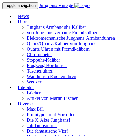
Junghans
Vintage
Toggle navigation
News
Uhren
Junghans Armbanduhr-Kaliber
von Junghans verbaute Fremdkaliber
Elektromechanische Junghans-Armbanduhren
Quarz/Quartz-Kaliber von Junghans
Quartz Uhren mit Fremdkalibern
Chronometer
Stoppuhr-Kaliber
Flugzeug-Borduhren
Taschenuhren
Wanduhren Küchenuhren
Wecker
Literatur
Bücher
Artikel von Martin Fischer
Diverses
Max Bill
Prototypen und Vorserien
Die X-Akte Junghans!
Jubiläumsuhren
Die fantastische Vier!