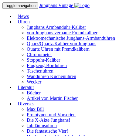
Junghans
Vintage
Toggle navigation
News
Uhren
Junghans Armbanduhr-Kaliber
von Junghans verbaute Fremdkaliber
Elektromechanische Junghans-Armbanduhren
Quarz/Quartz-Kaliber von Junghans
Quartz Uhren mit Fremdkalibern
Chronometer
Stoppuhr-Kaliber
Flugzeug-Borduhren
Taschenuhren
Wanduhren Küchenuhren
Wecker
Literatur
Bücher
Artikel von Martin Fischer
Diverses
Max Bill
Prototypen und Vorserien
Die X-Akte Junghans!
Jubiläumsuhren
Die fantastische Vier!