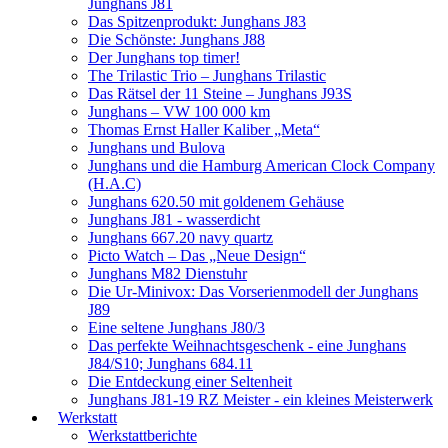
Junghans J81
Das Spitzenprodukt: Junghans J83
Die Schönste: Junghans J88
Der Junghans top timer!
The Trilastic Trio – Junghans Trilastic
Das Rätsel der 11 Steine – Junghans J93S
Junghans – VW 100 000 km
Thomas Ernst Haller Kaliber „Meta“
Junghans und Bulova
Junghans und die Hamburg American Clock Company
(H.A.C)
Junghans 620.50 mit goldenem Gehäuse
Junghans J81 - wasserdicht
Junghans 667.20 navy quartz
Picto Watch – Das „Neue Design“
Junghans M82 Dienstuhr
Die Ur-Minivox: Das Vorserienmodell der Junghans
J89
Eine seltene Junghans J80/3
Das perfekte Weihnachtsgeschenk - eine Junghans
J84/S10; Junghans 684.11
Die Entdeckung einer Seltenheit
Junghans J81-19 RZ Meister - ein kleines Meisterwerk
Werkstatt
Werkstattberichte