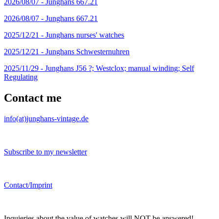
2026/08/07 -
Junghans 667.21
2026/08/07 -
Junghans 667.21
2025/12/21 -
Junghans nurses' watches
2025/12/21 -
Junghans Schwesternuhren
2025/11/29 -
Junghans J56 ?; Westclox; manual winding; Self
Regulating
Contact me
info(at)junghans-vintage.de
Subscribe to my newsletter
Contact/Imprint
Inquieries about the value of watches will NOT be answered!