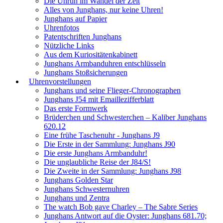
Die Unruh im Wandel der Zeit
Alles von Junghans, nur keine Uhren!
Junghans auf Papier
Uhrenfotos
Patentschriften Junghans
Nützliche Links
Aus dem Kuriositätenkabinett
Junghans Armbanduhren entschlüsseln
Junghans Stoßsicherungen
Uhrenvorstellungen
Junghans und seine Flieger-Chronographen
Junghans J54 mit Emaillezifferblatt
Das erste Formwerk
Brüderchen und Schwesterchen – Kaliber Junghans
620.12
Eine frühe Taschenuhr - Junghans J9
Die Erste in der Sammlung: Junghans J90
Die erste Junghans Armbanduhr!
Die unglaubliche Reise der J84/S!
Die Zweite in der Sammlung: Junghans J98
Junghans Golden Star
Junghans Schwesternuhren
Junghans und Zentra
The watch Bob gave Charley – The Sabre Series
Junghans Antwort auf die Oyster: Junghans 681.70;