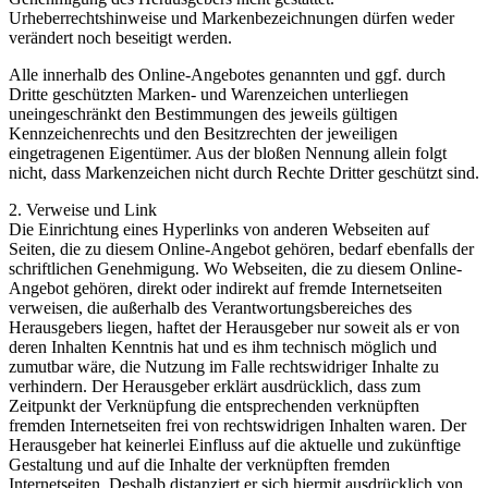
Urheberrechtshinweise und Markenbezeichnungen dürfen weder
verändert noch beseitigt werden.
Alle innerhalb des Online-Angebotes genannten und ggf. durch
Dritte geschützten Marken- und Warenzeichen unterliegen
uneingeschränkt den Bestimmungen des jeweils gültigen
Kennzeichenrechts und den Besitzrechten der jeweiligen
eingetragenen Eigentümer. Aus der bloßen Nennung allein folgt
nicht, dass Markenzeichen nicht durch Rechte Dritter geschützt sind.
2. Verweise und Link
Die Einrichtung eines Hyperlinks von anderen Webseiten auf
Seiten, die zu diesem Online-Angebot gehören, bedarf ebenfalls der
schriftlichen Genehmigung. Wo Webseiten, die zu diesem Online-
Angebot gehören, direkt oder indirekt auf fremde Internetseiten
verweisen, die außerhalb des Verantwortungsbereiches des
Herausgebers liegen, haftet der Herausgeber nur soweit als er von
deren Inhalten Kenntnis hat und es ihm technisch möglich und
zumutbar wäre, die Nutzung im Falle rechtswidriger Inhalte zu
verhindern. Der Herausgeber erklärt ausdrücklich, dass zum
Zeitpunkt der Verknüpfung die entsprechenden verknüpften
fremden Internetseiten frei von rechtswidrigen Inhalten waren. Der
Herausgeber hat keinerlei Einfluss auf die aktuelle und zukünftige
Gestaltung und auf die Inhalte der verknüpften fremden
Internetseiten. Deshalb distanziert er sich hiermit ausdrücklich von