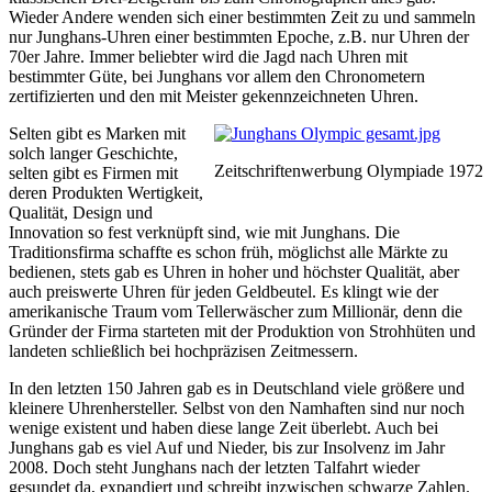
Wieder Andere wenden sich einer bestimmten Zeit zu und sammeln
nur Junghans-Uhren einer bestimmten Epoche, z.B. nur Uhren der
70er Jahre. Immer beliebter wird die Jagd nach Uhren mit
bestimmter Güte, bei Junghans vor allem den Chronometern
zertifizierten und den mit Meister gekennzeichneten Uhren.
Selten gibt es Marken mit
solch langer Geschichte,
Zeitschriftenwerbung Olympiade 1972
selten gibt es Firmen mit
deren Produkten Wertigkeit,
Qualität, Design und
Innovation so fest verknüpft sind, wie mit Junghans. Die
Traditionsfirma schaffte es schon früh, möglichst alle Märkte zu
bedienen, stets gab es Uhren in hoher und höchster Qualität, aber
auch preiswerte Uhren für jeden Geldbeutel. Es klingt wie der
amerikanische Traum vom Tellerwäscher zum Millionär, denn die
Gründer der Firma starteten mit der Produktion von Strohhüten und
landeten schließlich bei hochpräzisen Zeitmessern.
In den letzten 150 Jahren gab es in Deutschland viele größere und
kleinere Uhrenhersteller. Selbst von den Namhaften sind nur noch
wenige existent und haben diese lange Zeit überlebt. Auch bei
Junghans gab es viel Auf und Nieder, bis zur Insolvenz im Jahr
2008. Doch steht Junghans nach der letzten Talfahrt wieder
gesundet da, expandiert und schreibt inzwischen schwarze Zahlen.