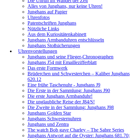
Die Unruh im Wandel der Zeit
Alles von Junghans, nur keine Uhren!
Junghans auf Papier
Uhrenfotos
Patentschriften Junghans
Nützliche Links
Aus dem Kuriositätenkabinett
Junghans Armbanduhren entschlüsseln
Junghans Stoßsicherungen
Uhrenvorstellungen
Junghans und seine Flieger-Chronographen
Junghans J54 mit Emaillezifferblatt
Das erste Formwerk
Brüderchen und Schwesterchen – Kaliber Junghans
620.12
Eine frühe Taschenuhr - Junghans J9
Die Erste in der Sammlung: Junghans J90
Die erste Junghans Armbanduhr!
Die unglaubliche Reise der J84/S!
Die Zweite in der Sammlung: Junghans J98
Junghans Golden Star
Junghans Schwesternuhren
Junghans und Zentra
The watch Bob gave Charley – The Sabre Series
Junghans Antwort auf die Oyster: Junghans 681.70;