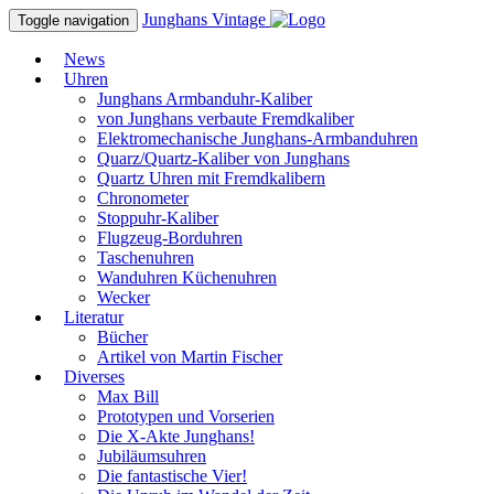
Junghans
Vintage
Toggle navigation
News
Uhren
Junghans Armbanduhr-Kaliber
von Junghans verbaute Fremdkaliber
Elektromechanische Junghans-Armbanduhren
Quarz/Quartz-Kaliber von Junghans
Quartz Uhren mit Fremdkalibern
Chronometer
Stoppuhr-Kaliber
Flugzeug-Borduhren
Taschenuhren
Wanduhren Küchenuhren
Wecker
Literatur
Bücher
Artikel von Martin Fischer
Diverses
Max Bill
Prototypen und Vorserien
Die X-Akte Junghans!
Jubiläumsuhren
Die fantastische Vier!