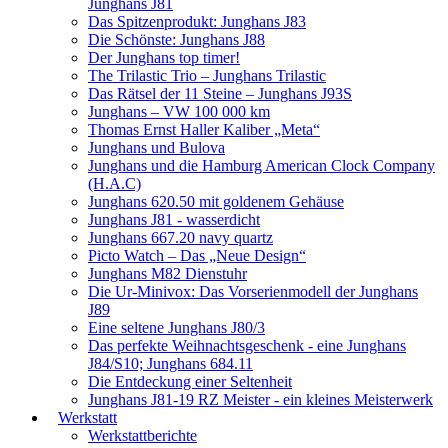
Junghans J81
Das Spitzenprodukt: Junghans J83
Die Schönste: Junghans J88
Der Junghans top timer!
The Trilastic Trio – Junghans Trilastic
Das Rätsel der 11 Steine – Junghans J93S
Junghans – VW 100 000 km
Thomas Ernst Haller Kaliber „Meta“
Junghans und Bulova
Junghans und die Hamburg American Clock Company
(H.A.C)
Junghans 620.50 mit goldenem Gehäuse
Junghans J81 - wasserdicht
Junghans 667.20 navy quartz
Picto Watch – Das „Neue Design“
Junghans M82 Dienstuhr
Die Ur-Minivox: Das Vorserienmodell der Junghans
J89
Eine seltene Junghans J80/3
Das perfekte Weihnachtsgeschenk - eine Junghans
J84/S10; Junghans 684.11
Die Entdeckung einer Seltenheit
Junghans J81-19 RZ Meister - ein kleines Meisterwerk
Werkstatt
Werkstattberichte