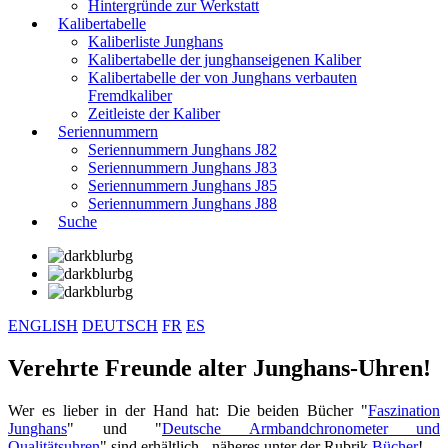
Hintergründe zur Werkstatt
Kalibertabelle
Kaliberliste Junghans
Kalibertabelle der junghanseigenen Kaliber
Kalibertabelle der von Junghans verbauten
Fremdkaliber
Zeitleiste der Kaliber
Seriennummern
Seriennummern Junghans J82
Seriennummern Junghans J83
Seriennummern Junghans J85
Seriennummern Junghans J88
Suche
ENGLISH
DEUTSCH
FR
ES
Verehrte Freunde alter Junghans-Uhren!
Wer es lieber in der Hand hat: Die beiden Bücher "
Faszination
Junghans
" und "
Deutsche Armbandchronometer und
Qualitätsuhren
" sind erhältlich - näheres unter der Rubrik
Bücher
!