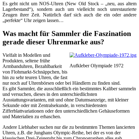
Es geht nicht um NOS-Uhren (New Old Stock – „neu, aus altem
Lagerbestand“), sondern auch um vielleicht noch unrestaurierte
Zeugen ihrer Zeit. Natürlich darf sich auch die ein oder andere
„perfekte“ Uhr zeigen lassen…
Was macht für Sammler die Faszination
gerade dieser Uhrenmarke aus?
Vielfalt in Modellen und
Produkten, seltene frühe
Aufkleber Olympiade 1972
Armbanduhren, Bezahlbarkeit
von Flohmarkt-Schnäppchen, bis
hin zu sehr teuren Uhren, die fast
nur noch auf Uhrenbörsen oder bei Händlern zu finden sind.
Es gibt Sammler, die ausschließlich ein bestimmtes Kaliber sammeln
und versuchen, dieses in den unterschiedlichsten
Ausstattungsvarianten, mit und ohne Datumsanzeige, mit kleiner
Sekunde oder mit Zentralsekunde, in verschiedensten
Zifferblattvariationen oder den unterschiedlichen Gehäuseformen
und Materialien zu erhaschen.
Andere Liebhaber suchen nur die zu bestimmten Themen lancierten
Uhren, z.B. die Junghans Olympic-Reihe, bei der es von der
klassischen Drei-Zeigeruhr bis zum Chronographen alles gab.