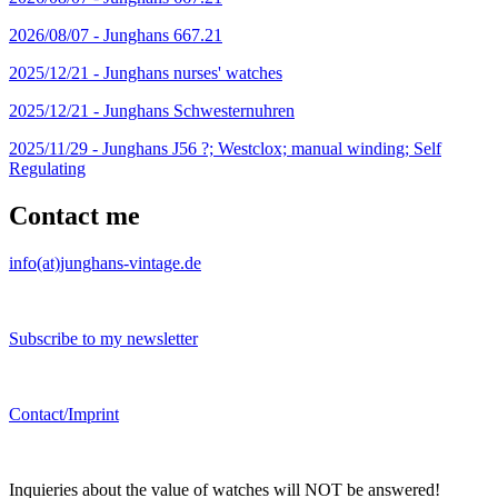
2026/08/07 -
Junghans 667.21
2025/12/21 -
Junghans nurses' watches
2025/12/21 -
Junghans Schwesternuhren
2025/11/29 -
Junghans J56 ?; Westclox; manual winding; Self
Regulating
Contact me
info(at)junghans-vintage.de
Subscribe to my newsletter
Contact/Imprint
Inquieries about the value of watches will NOT be answered!