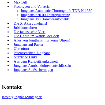
Max Bill
Prototypen und Vorserien
Junghans Automatic Chronograph TDB-K 1369
Junghans 620.00 Feinregulierung
Junghans J80 Hammerautomatik
Die X-Akte Junghans!
Jubiläumsuhren
Die fantastische Vier!
Die Unruh im Wandel der Zeit
Alles von Junghans, nur keine Uhren!
Junghans auf Papier
Uhrenfotos
Patentschriften Junghans
Nützliche Links
Aus dem Kuriositätenkabinett
Junghans Armbanduhren entschlüsseln
Junghans Stoßsicherungen
Kontakt
info(at)junghans-vintage.de