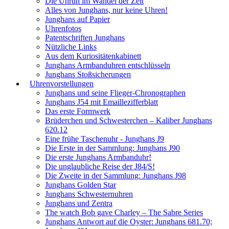
Die Unruh im Wandel der Zeit
Alles von Junghans, nur keine Uhren!
Junghans auf Papier
Uhrenfotos
Patentschriften Junghans
Nützliche Links
Aus dem Kuriositätenkabinett
Junghans Armbanduhren entschlüsseln
Junghans Stoßsicherungen
Uhrenvorstellungen
Junghans und seine Flieger-Chronographen
Junghans J54 mit Emaillezifferblatt
Das erste Formwerk
Brüderchen und Schwesterchen – Kaliber Junghans
620.12
Eine frühe Taschenuhr - Junghans J9
Die Erste in der Sammlung: Junghans J90
Die erste Junghans Armbanduhr!
Die unglaubliche Reise der J84/S!
Die Zweite in der Sammlung: Junghans J98
Junghans Golden Star
Junghans Schwesternuhren
Junghans und Zentra
The watch Bob gave Charley – The Sabre Series
Junghans Antwort auf die Oyster: Junghans 681.70;