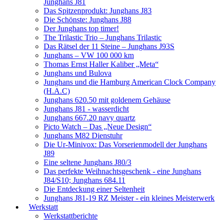
Junghans J81
Das Spitzenprodukt: Junghans J83
Die Schönste: Junghans J88
Der Junghans top timer!
The Trilastic Trio – Junghans Trilastic
Das Rätsel der 11 Steine – Junghans J93S
Junghans – VW 100 000 km
Thomas Ernst Haller Kaliber „Meta“
Junghans und Bulova
Junghans und die Hamburg American Clock Company
(H.A.C)
Junghans 620.50 mit goldenem Gehäuse
Junghans J81 - wasserdicht
Junghans 667.20 navy quartz
Picto Watch – Das „Neue Design“
Junghans M82 Dienstuhr
Die Ur-Minivox: Das Vorserienmodell der Junghans
J89
Eine seltene Junghans J80/3
Das perfekte Weihnachtsgeschenk - eine Junghans
J84/S10; Junghans 684.11
Die Entdeckung einer Seltenheit
Junghans J81-19 RZ Meister - ein kleines Meisterwerk
Werkstatt
Werkstattberichte