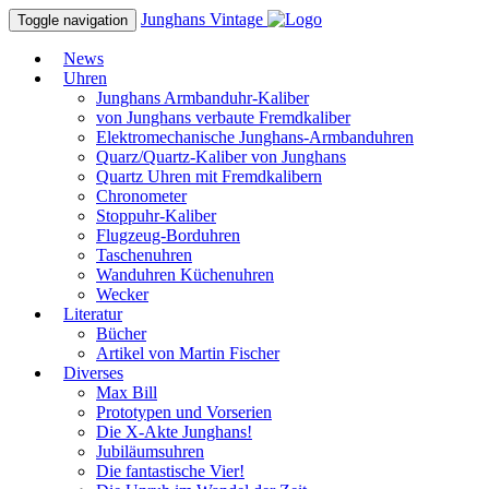
Junghans
Vintage
Toggle navigation
News
Uhren
Junghans Armbanduhr-Kaliber
von Junghans verbaute Fremdkaliber
Elektromechanische Junghans-Armbanduhren
Quarz/Quartz-Kaliber von Junghans
Quartz Uhren mit Fremdkalibern
Chronometer
Stoppuhr-Kaliber
Flugzeug-Borduhren
Taschenuhren
Wanduhren Küchenuhren
Wecker
Literatur
Bücher
Artikel von Martin Fischer
Diverses
Max Bill
Prototypen und Vorserien
Die X-Akte Junghans!
Jubiläumsuhren
Die fantastische Vier!